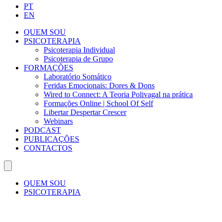
PT
EN
QUEM SOU
PSICOTERAPIA
Psicoterapia Individual
Psicoterapia de Grupo
FORMAÇÕES
Laboratório Somático
Feridas Emocionais: Dores & Dons
Wired to Connect: A Teoria Polivagal na prática
Formações Online | School Of Self
Libertar Despertar Crescer
Webinars
PODCAST
PUBLICAÇÕES
CONTACTOS
QUEM SOU
PSICOTERAPIA